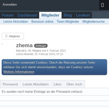
Anmelden
Forum
Dashboard
Mitglieder
Blog
Lexikon
Letzte Aktivitäten
Benutzer online
Team-Mitglieder
Mitgliedersuche
Mitglieder
zhema
Anfänger
Männlich
45
Mitglied seit 4. Februar 2013
Letzte Aktivität
15. Februar 2013, 07:12
Diese Seite verwendet Cookies. Durch die Nutzung unserer Seite
erklären Sie sich damit einverstanden, dass wir Cookies setzen.
Weitere Informationen
Pinnwand
Letzte Aktivitäten
Likes
Über mich
Es wurden noch keine Einträge an der Pinnwand verfasst.