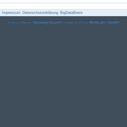
Impressum
Datenschutzerklärung
BigDataBeers
Forensoftware:
Burning Board®
, entwickelt von
WoltLab® GmbH