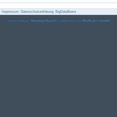
Impressum
Datenschutzerklärung
BigDataBeers
Forensoftware:
Burning Board®
, entwickelt von
WoltLab® GmbH