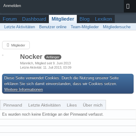
Anmelden
Forum
Dashboard
Mitglieder
Blog
Lexikon
Letzte Aktivitäten
Benutzer online
Team-Mitglieder
Mitgliedersuche
Mitglieder
Nocker
Anfänger
Männlich
Mitglied seit 9. Juni 2013
Letzte Aktivität
11. Juli 2013, 03:09
Diese Seite verwendet Cookies. Durch die Nutzung unserer Seite
erklären Sie sich damit einverstanden, dass wir Cookies setzen.
Weitere Informationen
Pinnwand
Letzte Aktivitäten
Likes
Über mich
Es wurden noch keine Einträge an der Pinnwand verfasst.