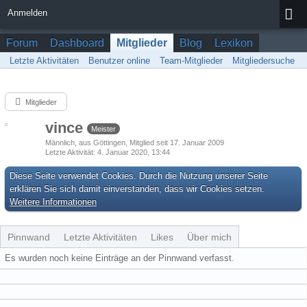
Anmelden
Forum
Dashboard
Mitglieder
Blog
Lexikon
Letzte Aktivitäten
Benutzer online
Team-Mitglieder
Mitgliedersuche
Mitglieder
vince
Meister
Männlich
aus Göttingen
Mitglied seit 17. Januar 2009
Letzte Aktivität
4. Januar 2020, 13:44
Diese Seite verwendet Cookies. Durch die Nutzung unserer Seite
erklären Sie sich damit einverstanden, dass wir Cookies setzen.
Weitere Informationen
Pinnwand
Letzte Aktivitäten
Likes
Über mich
Es wurden noch keine Einträge an der Pinnwand verfasst.