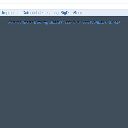
Impressum
Datenschutzerklärung
BigDataBeers
Forensoftware:
Burning Board®
, entwickelt von
WoltLab® GmbH