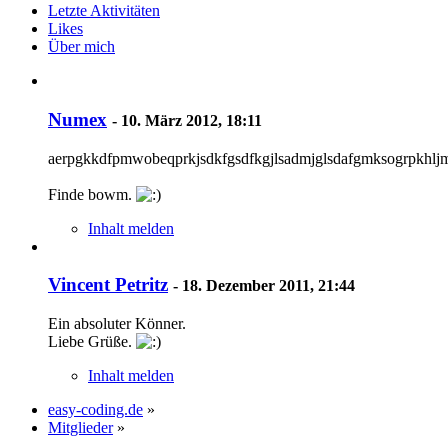
Letzte Aktivitäten
Likes
Über mich
Numex
-
10. März 2012, 18:11
aerpgkkdfpmwobeqprkjsdkfgsdfkgjlsadmjglsdafgmksogrpkhlj
Finde bowm.
Inhalt melden
Vincent Petritz
-
18. Dezember 2011, 21:44
Ein absoluter Könner.
Liebe Grüße.
Inhalt melden
easy-coding.de
»
Mitglieder
»