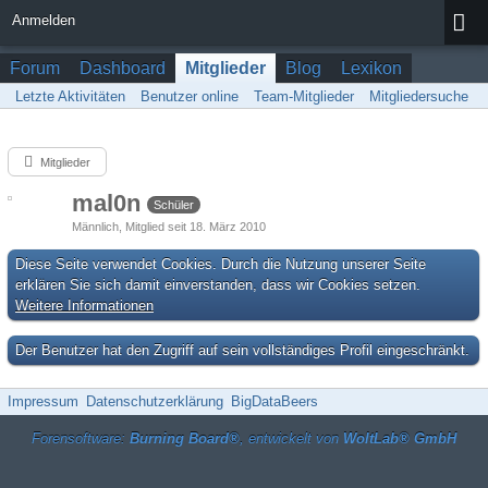
Anmelden
Forum
Dashboard
Mitglieder
Blog
Lexikon
Letzte Aktivitäten
Benutzer online
Team-Mitglieder
Mitgliedersuche
Mitglieder
mal0n
Schüler
Männlich
Mitglied seit 18. März 2010
Diese Seite verwendet Cookies. Durch die Nutzung unserer Seite
erklären Sie sich damit einverstanden, dass wir Cookies setzen.
Weitere Informationen
Der Benutzer hat den Zugriff auf sein vollständiges Profil eingeschränkt.
Impressum
Datenschutzerklärung
BigDataBeers
Forensoftware:
Burning Board®
, entwickelt von
WoltLab® GmbH