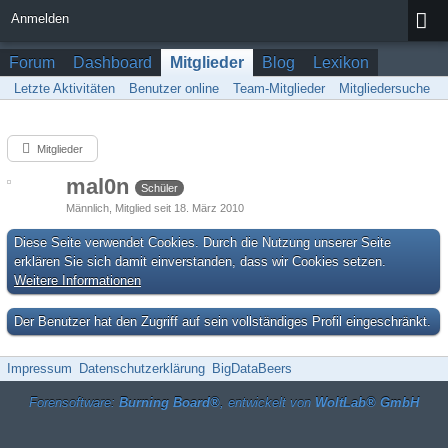
Anmelden
Forum
Dashboard
Mitglieder
Blog
Lexikon
Letzte Aktivitäten
Benutzer online
Team-Mitglieder
Mitgliedersuche
Mitglieder
mal0n
Schüler
Männlich
Mitglied seit 18. März 2010
Diese Seite verwendet Cookies. Durch die Nutzung unserer Seite
erklären Sie sich damit einverstanden, dass wir Cookies setzen.
Weitere Informationen
Der Benutzer hat den Zugriff auf sein vollständiges Profil eingeschränkt.
Impressum
Datenschutzerklärung
BigDataBeers
Forensoftware:
Burning Board®
, entwickelt von
WoltLab® GmbH