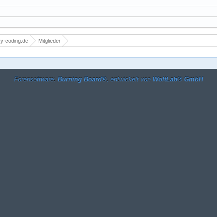
y-coding.de
Mitglieder
Forensoftware:
Burning Board®
, entwickelt von
WoltLab® GmbH