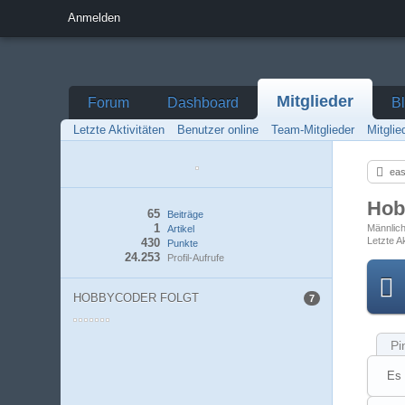
Anmelden
Mitglieder
Forum
Dashboard
B
Letzte Aktivitäten
Benutzer online
Team-Mitglieder
Mitgli
eas
Hob
65
Beiträge
1
Männlic
Artikel
Letzte Ak
430
Punkte
24.253
Profil-Aufrufe
HOBBYCODER FOLGT
7
Pi
Es 