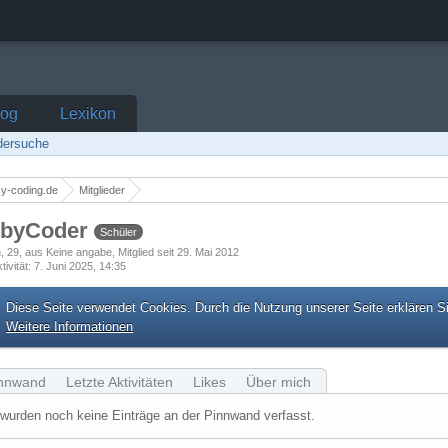
log
Lexikon
edersuche
y-coding.de
Mitglieder
byCoder
Schüler
h
29
aus Keine angabe
Mitglied seit 29. Mai 2012
tivität
7. Juni 2025, 14:35
Diese Seite verwendet Cookies. Durch die Nutzung unserer Seite erklären S
Weitere Informationen
nnwand
Letzte Aktivitäten
Likes
Über mich
wurden noch keine Einträge an der Pinnwand verfasst.