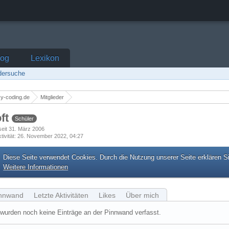
log
Lexikon
edersuche
y-coding.de
Mitglieder
oft
Schüler
 seit 31. März 2006
tivität
26. November 2022, 04:27
Diese Seite verwendet Cookies. Durch die Nutzung unserer Seite erklären S
Weitere Informationen
nnwand
Letzte Aktivitäten
Likes
Über mich
wurden noch keine Einträge an der Pinnwand verfasst.