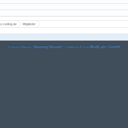
y-coding.de
Mitglieder
Forensoftware:
Burning Board®
, entwickelt von
WoltLab® GmbH