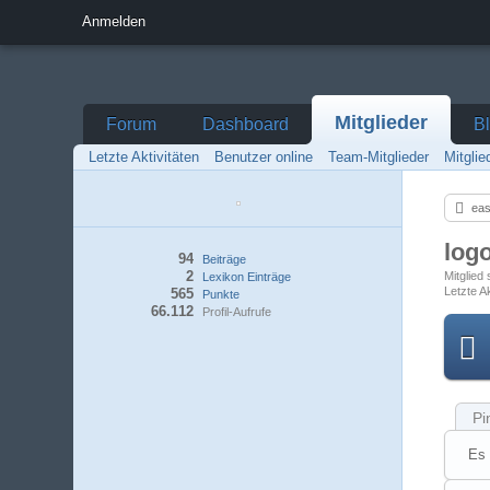
Anmelden
Mitglieder
Forum
Dashboard
B
Letzte Aktivitäten
Benutzer online
Team-Mitglieder
Mitgli
eas
log
94
Beiträge
2
Mitglied
Lexikon Einträge
Letzte Ak
565
Punkte
66.112
Profil-Aufrufe
Pi
Es 