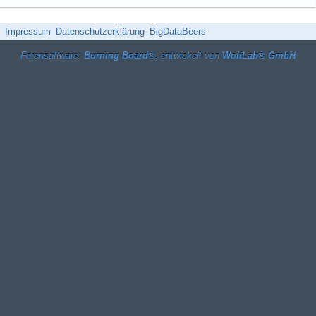
Impressum
Datenschutzerklärung
BigDataBeers
Forensoftware:
Burning Board®
, entwickelt von
WoltLab® GmbH