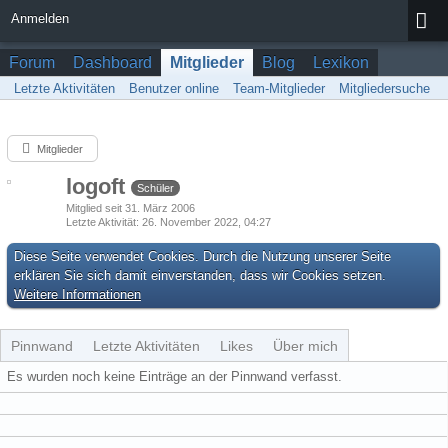
Anmelden
Forum
Dashboard
Mitglieder
Blog
Lexikon
Letzte Aktivitäten
Benutzer online
Team-Mitglieder
Mitgliedersuche
Mitglieder
logoft
Schüler
Mitglied seit 31. März 2006
Letzte Aktivität
26. November 2022, 04:27
Diese Seite verwendet Cookies. Durch die Nutzung unserer Seite
erklären Sie sich damit einverstanden, dass wir Cookies setzen.
Weitere Informationen
Pinnwand
Letzte Aktivitäten
Likes
Über mich
Es wurden noch keine Einträge an der Pinnwand verfasst.