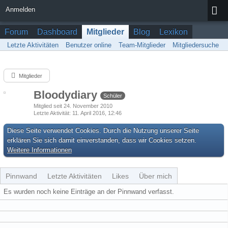
Anmelden
Forum
Dashboard
Mitglieder
Blog
Lexikon
Letzte Aktivitäten
Benutzer online
Team-Mitglieder
Mitgliedersuche
Mitglieder
Bloodydiary
Schüler
Mitglied seit 24. November 2010
Letzte Aktivität
11. April 2016, 12:46
Diese Seite verwendet Cookies. Durch die Nutzung unserer Seite
erklären Sie sich damit einverstanden, dass wir Cookies setzen.
Weitere Informationen
Pinnwand
Letzte Aktivitäten
Likes
Über mich
Es wurden noch keine Einträge an der Pinnwand verfasst.