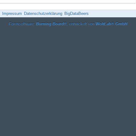
Impressum
Datenschutzerklärung
BigDataBeers
Forensoftware:
Burning Board®
, entwickelt von
WoltLab® GmbH