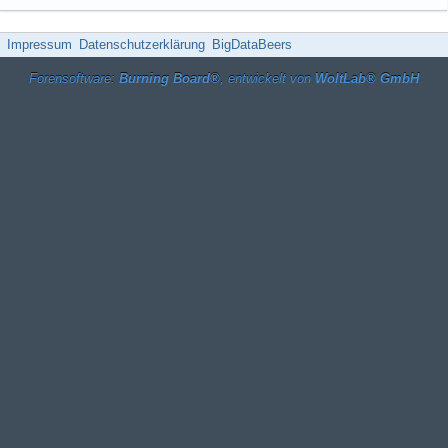
Impressum
Datenschutzerklärung
BigDataBeers
Forensoftware:
Burning Board®
, entwickelt von
WoltLab® GmbH