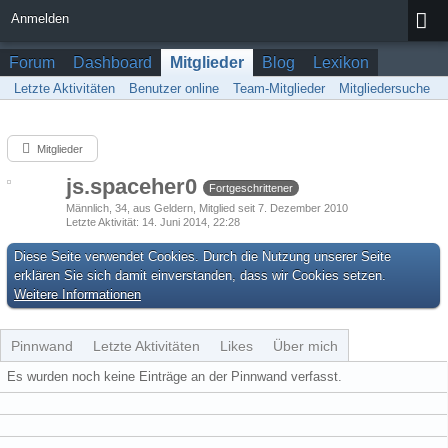
Anmelden
Forum
Dashboard
Mitglieder
Blog
Lexikon
Letzte Aktivitäten
Benutzer online
Team-Mitglieder
Mitgliedersuche
Mitglieder
js.spaceher0
Fortgeschrittener
Männlich
34
aus Geldern
Mitglied seit 7. Dezember 2010
Letzte Aktivität
14. Juni 2014, 22:28
Diese Seite verwendet Cookies. Durch die Nutzung unserer Seite
erklären Sie sich damit einverstanden, dass wir Cookies setzen.
Weitere Informationen
Pinnwand
Letzte Aktivitäten
Likes
Über mich
Es wurden noch keine Einträge an der Pinnwand verfasst.