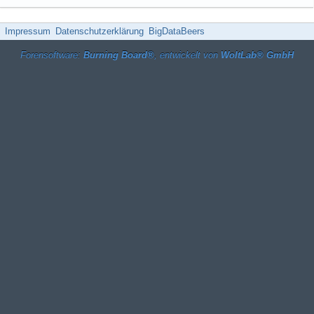
Impressum
Datenschutzerklärung
BigDataBeers
Forensoftware:
Burning Board®
, entwickelt von
WoltLab® GmbH