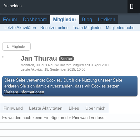
Anmelden
Forum
Dashboard
Mitglieder
Blog
Lexikon
Letzte Aktivitäten
Benutzer online
Team-Mitglieder
Mitgliedersuche
Mitglieder
Jan Thurau
Schüler
Männlich
30
aus Neu Wulmstorf
Mitglied seit 3. April 2011
Letzte Aktivität
15. September 2015, 10:56
Diese Seite verwendet Cookies. Durch die Nutzung unserer Seite
erklären Sie sich damit einverstanden, dass wir Cookies setzen.
Weitere Informationen
Pinnwand
Letzte Aktivitäten
Likes
Über mich
Es wurden noch keine Einträge an der Pinnwand verfasst.