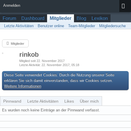
Anmelden
Forum
Dashboard
Mitglieder
Blog
Lexikon
Letzte Aktivitäten
Benutzer online
Team-Mitglieder
Mitgliedersuche
Mitglieder
rinkob
Mitglied seit 22. November 2017
Letzte Aktivität
22. November 2017, 05:18
Diese Seite verwendet Cookies. Durch die Nutzung unserer Seite
erklären Sie sich damit einverstanden, dass wir Cookies setzen.
Weitere Informationen
Pinnwand
Letzte Aktivitäten
Likes
Über mich
Es wurden noch keine Einträge an der Pinnwand verfasst.