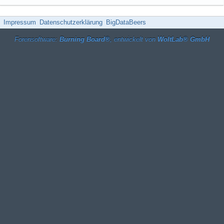
Impressum
Datenschutzerklärung
BigDataBeers
Forensoftware:
Burning Board®
, entwickelt von
WoltLab® GmbH