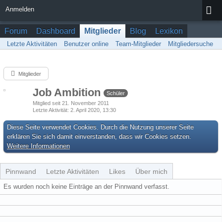
Anmelden
Forum
Dashboard
Mitglieder
Blog
Lexikon
Letzte Aktivitäten
Benutzer online
Team-Mitglieder
Mitgliedersuche
Mitglieder
Job Ambition
Schüler
Mitglied seit 21. November 2011
Letzte Aktivität
2. April 2020, 13:30
Diese Seite verwendet Cookies. Durch die Nutzung unserer Seite
erklären Sie sich damit einverstanden, dass wir Cookies setzen.
Weitere Informationen
Pinnwand
Letzte Aktivitäten
Likes
Über mich
Es wurden noch keine Einträge an der Pinnwand verfasst.