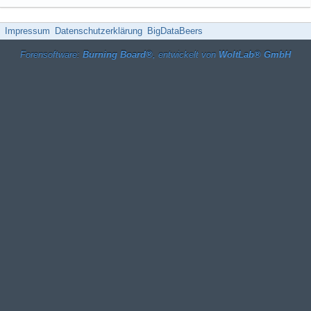
Impressum
Datenschutzerklärung
BigDataBeers
Forensoftware:
Burning Board®
, entwickelt von
WoltLab® GmbH