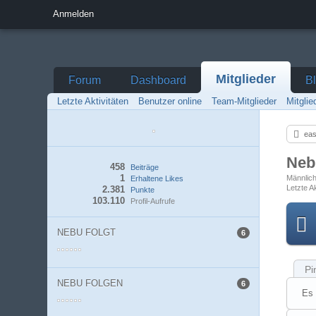
Anmelden
Mitglieder
Forum
Dashboard
B
Letzte Aktivitäten
Benutzer online
Team-Mitglieder
Mitgli
eas
Ne
458
Beiträge
1
Männlic
Erhaltene Likes
Letzte Ak
2.381
Punkte
103.110
Profil-Aufrufe
NEBU FOLGT
6
Pi
NEBU FOLGEN
6
Es 