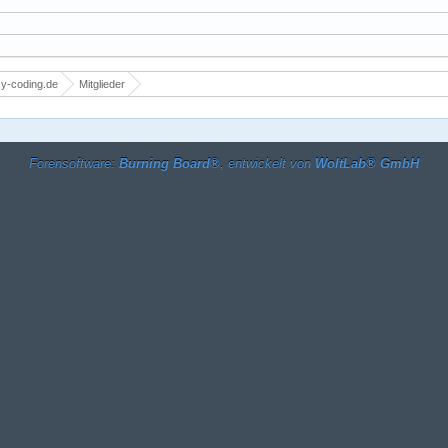
y-coding.de
Mitglieder
Forensoftware:
Burning Board®
, entwickelt von
WoltLab® GmbH