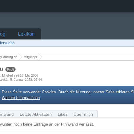
log
Lexikon
edersuche
y-coding.de
Mitglieder
bu
Profi
h
Mitglied seit 16. Mai 2006
tivität
5. Januar 2023, 07:44
Diese Seite verwendet Cookies. Durch die Nutzung unserer Seite erklären S
Weitere Informationen
nnwand
Letzte Aktivitäten
Likes
Über mich
wurden noch keine Einträge an der Pinnwand verfasst.