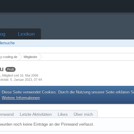
log
Lexikon
edersuche
y-coding.de
Mitglieder
bu
Profi
h
Mitglied seit 16. Mai 2006
tivität
5. Januar 2023, 07:44
Diese Seite verwendet Cookies. Durch die Nutzung unserer Seite erklären S
Weitere Informationen
nnwand
Letzte Aktivitäten
Likes
Über mich
wurden noch keine Einträge an der Pinnwand verfasst.