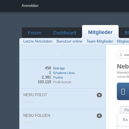
Anmelden
Mitglieder
Forum
Dashboard
B
Letzte Aktivitäten
Benutzer online
Team-Mitglieder
Mitgli
eas
Ne
458
Beiträge
1
Männlic
Erhaltene Likes
Letzte Ak
2.381
Punkte
103.119
Profil-Aufrufe
NEBU FOLGT
6
Pi
NEBU FOLGEN
6
Es 