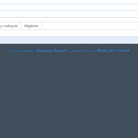
y-coding.de
Mitglieder
Forensoftware:
Burning Board®
, entwickelt von
WoltLab® GmbH