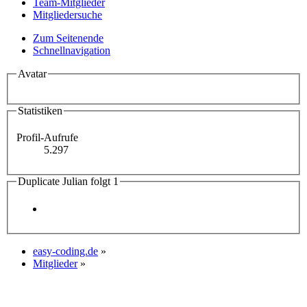
Team-Mitglieder
Mitgliedersuche
Zum Seitenende
Schnellnavigation
Avatar
Statistiken
Profil-Aufrufe
5.297
Duplicate Julian folgt
1
easy-coding.de
»
Mitglieder
»