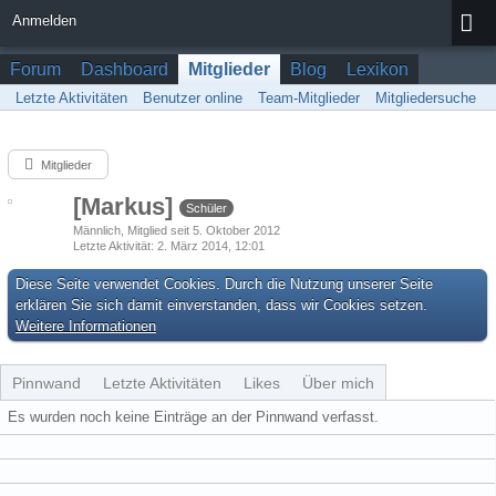
Anmelden
Forum
Dashboard
Mitglieder
Blog
Lexikon
Letzte Aktivitäten
Benutzer online
Team-Mitglieder
Mitgliedersuche
Mitglieder
[Markus]
Schüler
Männlich
Mitglied seit 5. Oktober 2012
Letzte Aktivität
2. März 2014, 12:01
Diese Seite verwendet Cookies. Durch die Nutzung unserer Seite
erklären Sie sich damit einverstanden, dass wir Cookies setzen.
Weitere Informationen
Pinnwand
Letzte Aktivitäten
Likes
Über mich
Es wurden noch keine Einträge an der Pinnwand verfasst.