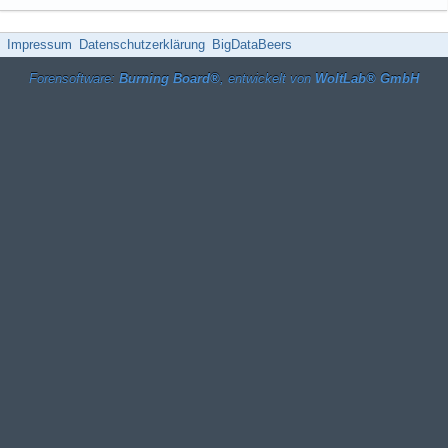
Impressum
Datenschutzerklärung
BigDataBeers
Forensoftware:
Burning Board®
, entwickelt von
WoltLab® GmbH