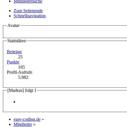
Mitgliedersuche
Zum Seitenende
Schnellnavigation
Avatar
Statistiken
Beiträge
25
Punkte
165
Profil-Aufrufe
5.982
[Markus] folgt
1
easy-coding.de
»
Mitglieder
»