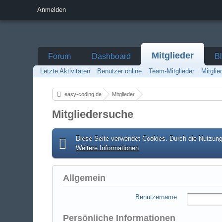
Anmelden
Mitglieder
Forum
Dashboard
B
Letzte Aktivitäten
Benutzer online
Team-Mitglieder
Mitgli
easy-coding.de
Mitglieder
Mitgliedersuche
Diese Seite verwendet Cookies. Durch die Nutzung 
Weitere Informationen
Allgemein
Benutzername
Persönliche Informationen