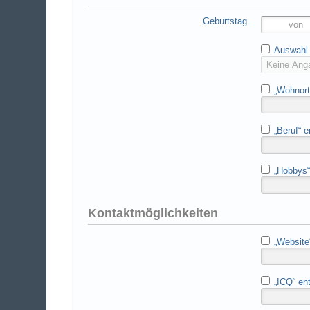
Geburtstag
Auswahl 
„Wohnort“
„Beruf“ e
„Hobbys“ 
Kontaktmöglichkeiten
„Website“
„ICQ“ ent