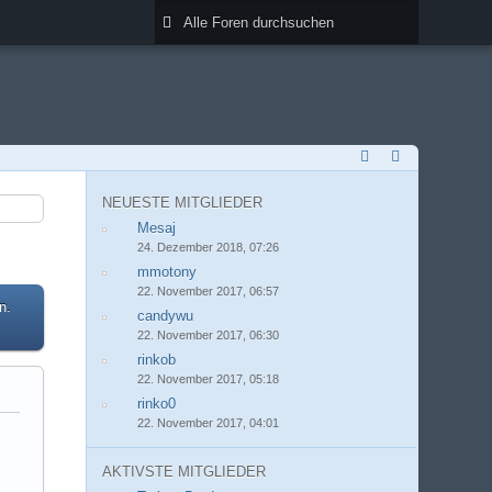
NEUESTE MITGLIEDER
Mesaj
24. Dezember 2018, 07:26
mmotony
22. November 2017, 06:57
n.
candywu
22. November 2017, 06:30
rinkob
22. November 2017, 05:18
rinko0
22. November 2017, 04:01
AKTIVSTE MITGLIEDER