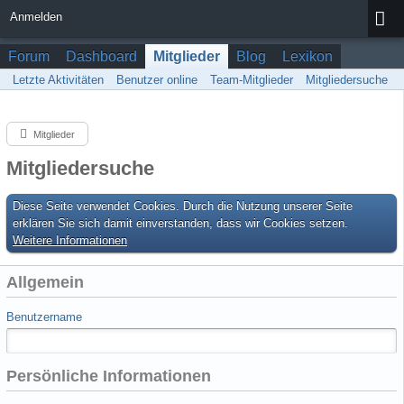
Anmelden
Forum
Dashboard
Mitglieder
Blog
Lexikon
Letzte Aktivitäten
Benutzer online
Team-Mitglieder
Mitgliedersuche
Mitglieder
Mitgliedersuche
Diese Seite verwendet Cookies. Durch die Nutzung unserer Seite
erklären Sie sich damit einverstanden, dass wir Cookies setzen.
Weitere Informationen
Allgemein
Benutzername
Persönliche Informationen