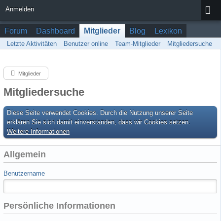
Anmelden
Forum
Dashboard
Mitglieder
Blog
Lexikon
Letzte Aktivitäten
Benutzer online
Team-Mitglieder
Mitgliedersuche
Mitglieder
Mitgliedersuche
Diese Seite verwendet Cookies. Durch die Nutzung unserer Seite
erklären Sie sich damit einverstanden, dass wir Cookies setzen.
Weitere Informationen
Allgemein
Benutzername
Persönliche Informationen