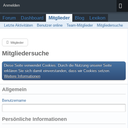
Anmelden
Forum
Dashboard
Mitglieder
Blog
Lexikon
Letzte Aktivitäten
Benutzer online
Team-Mitglieder
Mitgliedersuche
Mitglieder
Mitgliedersuche
Diese Seite verwendet Cookies. Durch die Nutzung unserer Seite
erklären Sie sich damit einverstanden, dass wir Cookies setzen.
Weitere Informationen
Allgemein
Benutzername
Persönliche Informationen