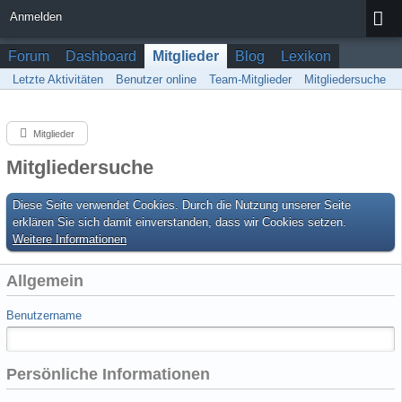
Anmelden
Forum
Dashboard
Mitglieder
Blog
Lexikon
Letzte Aktivitäten
Benutzer online
Team-Mitglieder
Mitgliedersuche
Mitglieder
Mitgliedersuche
Diese Seite verwendet Cookies. Durch die Nutzung unserer Seite
erklären Sie sich damit einverstanden, dass wir Cookies setzen.
Weitere Informationen
Allgemein
Benutzername
Persönliche Informationen