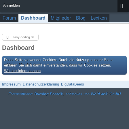
Anmelden
Forum
Dashboard
Mitglieder
Blog
Lexikon
easy-coding.de
Dashboard
Diese Seite verwendet Cookies. Durch die Nutzung unserer Seite
erklären Sie sich damit einverstanden, dass wir Cookies setzen.
Weitere Informationen
Impressum
Datenschutzerklärung
BigDataBeers
Forensoftware:
Burning Board®
, entwickelt von
WoltLab® GmbH