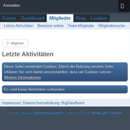
Anmelden
Forum
Dashboard
Mitglieder
Blog
Lexikon
Letzte Aktivitäten
Benutzer online
Team-Mitglieder
Mitgliedersuche
Mitglieder
Letzte Aktivitäten
Diese Seite verwendet Cookies. Durch die Nutzung unserer Seite
erklären Sie sich damit einverstanden, dass wir Cookies setzen.
Weitere Informationen
Es sind keine Aktivitäten vorhanden.
Impressum
Datenschutzerklärung
BigDataBeers
Forensoftware:
Burning Board®
, entwickelt von
WoltLab® GmbH