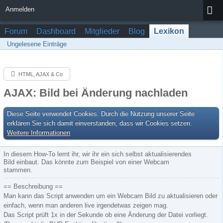
Anmelden
Forum
Dashboard
Mitglieder
Blog
Lexikon
Ungelesene Einträge
HTML, AJAX & Co
AJAX: Bild bei Änderung nachladen
Diese Seite verwendet Cookies. Durch die Nutzung unserer Seite
erklären Sie sich damit einverstanden, dass wir Cookies setzen.
Weitere Informationen
In diesem How-To lernt ihr, wir ihr ein sich selbst aktualisierendes
Bild einbaut. Das könnte zum Beispiel von einer Webcam
stammen.
== Beschreibung ==
Man kann das Script anwenden um ein Webcam Bild zu aktualisieren oder
einfach, wenn man anderen live irgendetwas zeigen mag.
Das Script prüft 1x in der Sekunde ob eine Änderung der Datei vorliegt.