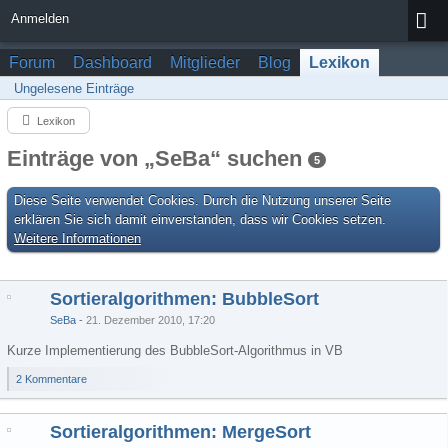
Anmelden
Forum
Dashboard
Mitglieder
Blog
Lexikon
Ungelesene Einträge
Lexikon
Einträge von „SeBa“ suchen
5
Diese Seite verwendet Cookies. Durch die Nutzung unserer Seite
erklären Sie sich damit einverstanden, dass wir Cookies setzen.
Weitere Informationen
Sortieralgorithmen: BubbleSort
SeBa
21. Dezember 2010, 17:20
Kurze Implementierung des BubbleSort-Algorithmus in VB
2 Kommentare
Sortieralgorithmen: MergeSort