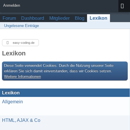
Anmelden
Forum
Dashboard
Mitglieder
Blog
Lexikon
Ungelesene Einträge
easy-coding.de
Lexikon
Diese Seite verwendet Cookies. Durch die Nutzung unserer Seite
erklären Sie sich damit einverstanden, dass wir Cookies setzen.
Weitere Informationen
Lexikon
Allgemein
HTML, AJAX & Co