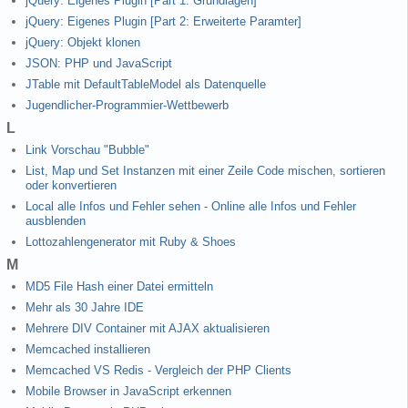
jQuery: Eigenes Plugin [Part 1: Grundlagen]
jQuery: Eigenes Plugin [Part 2: Erweiterte Paramter]
jQuery: Objekt klonen
JSON: PHP und JavaScript
JTable mit DefaultTableModel als Datenquelle
Jugendlicher-Programmier-Wettbewerb
L
Link Vorschau "Bubble"
List, Map und Set Instanzen mit einer Zeile Code mischen, sortieren
oder konvertieren
Local alle Infos und Fehler sehen - Online alle Infos und Fehler
ausblenden
Lottozahlengenerator mit Ruby & Shoes
M
MD5 File Hash einer Datei ermitteln
Mehr als 30 Jahre IDE
Mehrere DIV Container mit AJAX aktualisieren
Memcached installieren
Memcached VS Redis - Vergleich der PHP Clients
Mobile Browser in JavaScript erkennen