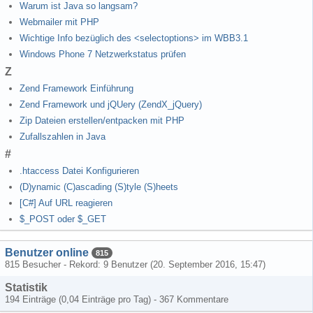
Warum ist Java so langsam?
Webmailer mit PHP
Wichtige Info bezüglich des <selectoptions> im WBB3.1
Windows Phone 7 Netzwerkstatus prüfen
Z
Zend Framework Einführung
Zend Framework und jQUery (ZendX_jQuery)
Zip Dateien erstellen/entpacken mit PHP
Zufallszahlen in Java
#
.htaccess Datei Konfigurieren
(D)ynamic (C)ascading (S)tyle (S)heets
[C#] Auf URL reagieren
$_POST oder $_GET
Benutzer online
815
815 Besucher - Rekord: 9 Benutzer (
20. September 2016, 15:47
)
Statistik
194 Einträge (0,04 Einträge pro Tag) - 367 Kommentare