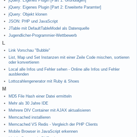
jQuery: Eigenes Plugin [Part 1: Grundlagen]
jQuery: Eigenes Plugin [Part 2: Erweiterte Paramter]
jQuery: Objekt klonen
JSON: PHP und JavaScript
JTable mit DefaultTableModel als Datenquelle
Jugendlicher-Programmier-Wettbewerb
L
Link Vorschau "Bubble"
List, Map und Set Instanzen mit einer Zeile Code mischen, sortieren
oder konvertieren
Local alle Infos und Fehler sehen - Online alle Infos und Fehler
ausblenden
Lottozahlengenerator mit Ruby & Shoes
M
MD5 File Hash einer Datei ermitteln
Mehr als 30 Jahre IDE
Mehrere DIV Container mit AJAX aktualisieren
Memcached installieren
Memcached VS Redis - Vergleich der PHP Clients
Mobile Browser in JavaScript erkennen