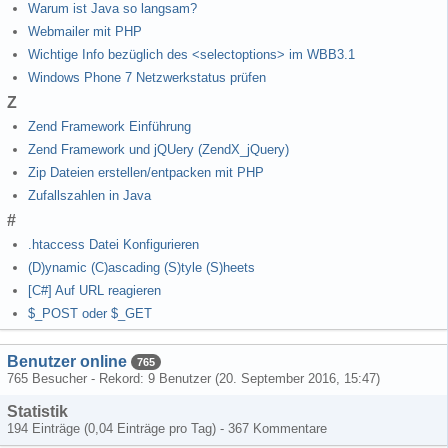
Warum ist Java so langsam?
Webmailer mit PHP
Wichtige Info bezüglich des <selectoptions> im WBB3.1
Windows Phone 7 Netzwerkstatus prüfen
Z
Zend Framework Einführung
Zend Framework und jQUery (ZendX_jQuery)
Zip Dateien erstellen/entpacken mit PHP
Zufallszahlen in Java
#
.htaccess Datei Konfigurieren
(D)ynamic (C)ascading (S)tyle (S)heets
[C#] Auf URL reagieren
$_POST oder $_GET
Benutzer online
765
765 Besucher - Rekord: 9 Benutzer (
20. September 2016, 15:47
)
Statistik
194 Einträge (0,04 Einträge pro Tag) - 367 Kommentare