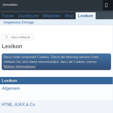
Anmelden
Forum
Dashboard
Mitglieder
Blog
Lexikon
Ungelesene Einträge
easy-coding.de
Lexikon
Diese Seite verwendet Cookies. Durch die Nutzung unserer Seite
erklären Sie sich damit einverstanden, dass wir Cookies setzen.
Weitere Informationen
Lexikon
Allgemein
HTML, AJAX & Co