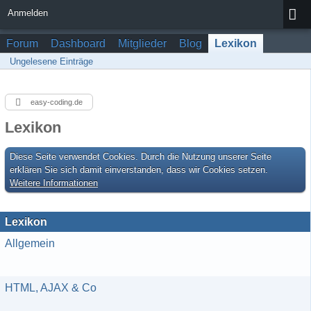
Anmelden
Forum
Dashboard
Mitglieder
Blog
Lexikon
Ungelesene Einträge
easy-coding.de
Lexikon
Diese Seite verwendet Cookies. Durch die Nutzung unserer Seite
erklären Sie sich damit einverstanden, dass wir Cookies setzen.
Weitere Informationen
Lexikon
Allgemein
HTML, AJAX & Co