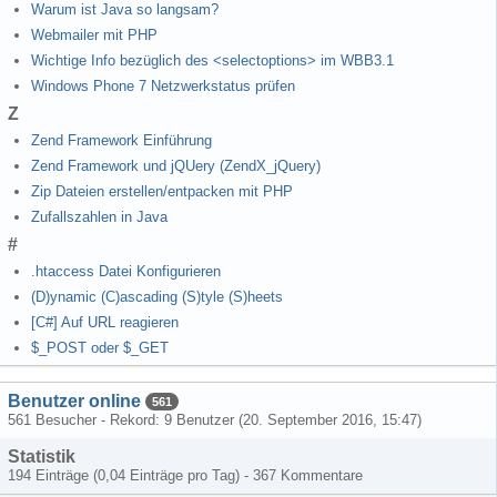
Warum ist Java so langsam?
Webmailer mit PHP
Wichtige Info bezüglich des <selectoptions> im WBB3.1
Windows Phone 7 Netzwerkstatus prüfen
Z
Zend Framework Einführung
Zend Framework und jQUery (ZendX_jQuery)
Zip Dateien erstellen/entpacken mit PHP
Zufallszahlen in Java
#
.htaccess Datei Konfigurieren
(D)ynamic (C)ascading (S)tyle (S)heets
[C#] Auf URL reagieren
$_POST oder $_GET
Benutzer online
561
561 Besucher - Rekord: 9 Benutzer (
20. September 2016, 15:47
)
Statistik
194 Einträge (0,04 Einträge pro Tag) - 367 Kommentare