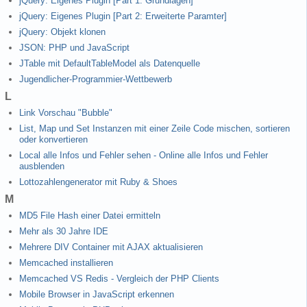
jQuery: Eigenes Plugin [Part 1: Grundlagen]
jQuery: Eigenes Plugin [Part 2: Erweiterte Paramter]
jQuery: Objekt klonen
JSON: PHP und JavaScript
JTable mit DefaultTableModel als Datenquelle
Jugendlicher-Programmier-Wettbewerb
L
Link Vorschau "Bubble"
List, Map und Set Instanzen mit einer Zeile Code mischen, sortieren
oder konvertieren
Local alle Infos und Fehler sehen - Online alle Infos und Fehler
ausblenden
Lottozahlengenerator mit Ruby & Shoes
M
MD5 File Hash einer Datei ermitteln
Mehr als 30 Jahre IDE
Mehrere DIV Container mit AJAX aktualisieren
Memcached installieren
Memcached VS Redis - Vergleich der PHP Clients
Mobile Browser in JavaScript erkennen