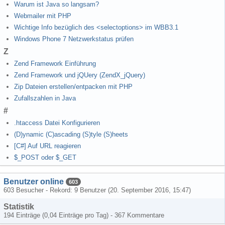
Warum ist Java so langsam?
Webmailer mit PHP
Wichtige Info bezüglich des <selectoptions> im WBB3.1
Windows Phone 7 Netzwerkstatus prüfen
Z
Zend Framework Einführung
Zend Framework und jQUery (ZendX_jQuery)
Zip Dateien erstellen/entpacken mit PHP
Zufallszahlen in Java
#
.htaccess Datei Konfigurieren
(D)ynamic (C)ascading (S)tyle (S)heets
[C#] Auf URL reagieren
$_POST oder $_GET
Benutzer online
603
603 Besucher - Rekord: 9 Benutzer (
20. September 2016, 15:47
)
Statistik
194 Einträge (0,04 Einträge pro Tag) - 367 Kommentare