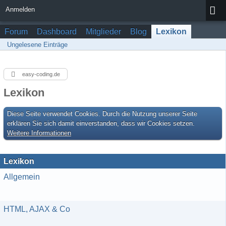
Anmelden
Forum
Dashboard
Mitglieder
Blog
Lexikon
Ungelesene Einträge
easy-coding.de
Lexikon
Diese Seite verwendet Cookies. Durch die Nutzung unserer Seite
erklären Sie sich damit einverstanden, dass wir Cookies setzen.
Weitere Informationen
Lexikon
Allgemein
HTML, AJAX & Co