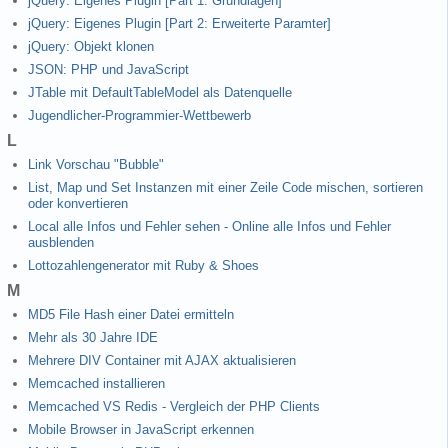
jQuery: Eigenes Plugin [Part 1: Grundlagen]
jQuery: Eigenes Plugin [Part 2: Erweiterte Paramter]
jQuery: Objekt klonen
JSON: PHP und JavaScript
JTable mit DefaultTableModel als Datenquelle
Jugendlicher-Programmier-Wettbewerb
L
Link Vorschau "Bubble"
List, Map und Set Instanzen mit einer Zeile Code mischen, sortieren
oder konvertieren
Local alle Infos und Fehler sehen - Online alle Infos und Fehler
ausblenden
Lottozahlengenerator mit Ruby & Shoes
M
MD5 File Hash einer Datei ermitteln
Mehr als 30 Jahre IDE
Mehrere DIV Container mit AJAX aktualisieren
Memcached installieren
Memcached VS Redis - Vergleich der PHP Clients
Mobile Browser in JavaScript erkennen