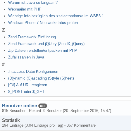
Warum ist Java so langsam?
Webmailer mit PHP
Wichtige Info bezüglich des <selectoptions> im WBB3.1
Windows Phone 7 Netzwerkstatus prüfen
Z
Zend Framework Einführung
Zend Framework und jQUery (ZendX_jQuery)
Zip Dateien erstellen/entpacken mit PHP
Zufallszahlen in Java
#
.htaccess Datei Konfigurieren
(D)ynamic (C)ascading (S)tyle (S)heets
[C#] Auf URL reagieren
$_POST oder $_GET
Benutzer online
815
815 Besucher - Rekord: 9 Benutzer (
20. September 2016, 15:47
)
Statistik
194 Einträge (0,04 Einträge pro Tag) - 367 Kommentare