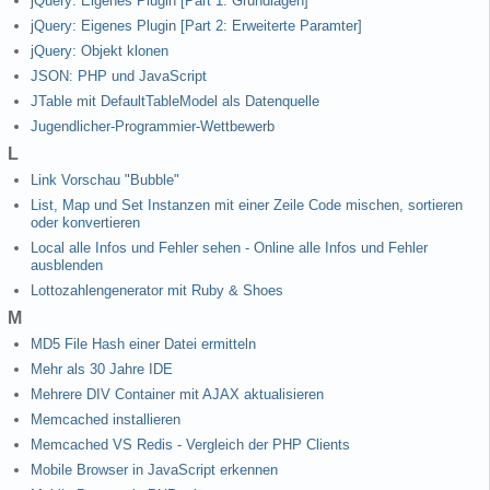
jQuery: Eigenes Plugin [Part 1: Grundlagen]
jQuery: Eigenes Plugin [Part 2: Erweiterte Paramter]
jQuery: Objekt klonen
JSON: PHP und JavaScript
JTable mit DefaultTableModel als Datenquelle
Jugendlicher-Programmier-Wettbewerb
L
Link Vorschau "Bubble"
List, Map und Set Instanzen mit einer Zeile Code mischen, sortieren
oder konvertieren
Local alle Infos und Fehler sehen - Online alle Infos und Fehler
ausblenden
Lottozahlengenerator mit Ruby & Shoes
M
MD5 File Hash einer Datei ermitteln
Mehr als 30 Jahre IDE
Mehrere DIV Container mit AJAX aktualisieren
Memcached installieren
Memcached VS Redis - Vergleich der PHP Clients
Mobile Browser in JavaScript erkennen