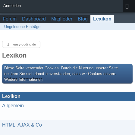
Anmelden
Forum
Dashboard
Mitglieder
Blog
Lexikon
Ungelesene Einträge
easy-coding.de
Lexikon
Diese Seite verwendet Cookies. Durch die Nutzung unserer Seite
erklären Sie sich damit einverstanden, dass wir Cookies setzen.
Weitere Informationen
Lexikon
Allgemein
HTML, AJAX & Co